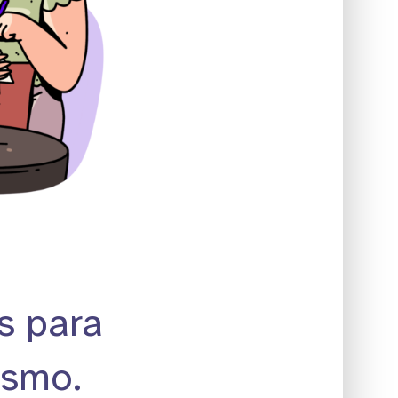
s para
ismo.