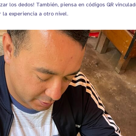
zar los dedos! También, piensa en códigos QR vinculad
r la experiencia a otro nivel.